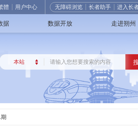
繁體
用户中心
无障碍浏览
长者助手
进入长
数据
数据开放
走进朔州
1期